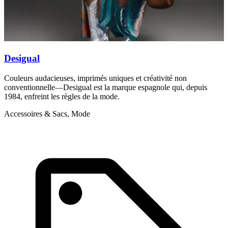
Desigual
D
Couleurs audacieuses, imprimés uniques et créativité non
N
conventionnelle—Desigual est la marque espagnole qui, depuis
d
1984, enfreint les règles de la mode.
c
Accessoires & Sacs, Mode
E