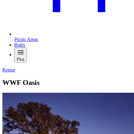
Picnic Areas
Rules
Plus
Retour
WWF Oasis