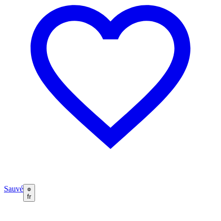
Sauvé
fr