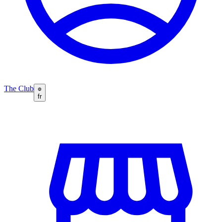
The Club
fr