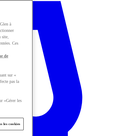
rGlen à
nctionner
 site,
entées. Ces
ue de
uant sur «
fecte pas la
ur «Gérer les
s les cookies