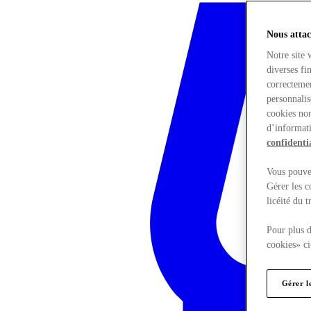
Nous attac
Notre site 
diverses fi
correctemen
personnalis
cookies non
d’informati
confidentia
Vous pouvez
Gérer les c
licéité du 
Pour plus d
cookies» ci
Gérer l