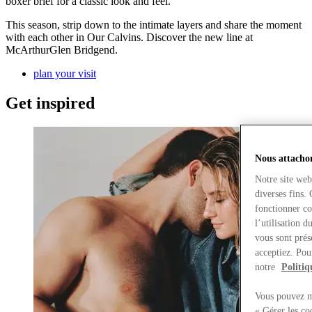
boxer brief for a classic look and feel.
This season, strip down to the intimate layers and share the moment
with each other in Our Calvins. Discover the new line at
McArthurGlen Bridgend.
plan your visit
Get inspired
Nous attachon
Notre site web
diverses fins.
fonctionner co
l’utilisation 
vous sont prés
acceptiez. Pou
notre
Politiq
Vous pouvez mo
« Gérer les co