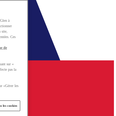
rGlen à
nctionner
 site,
entées. Ces
ue de
uant sur «
fecte pas la
ur «Gérer les
s les cookies