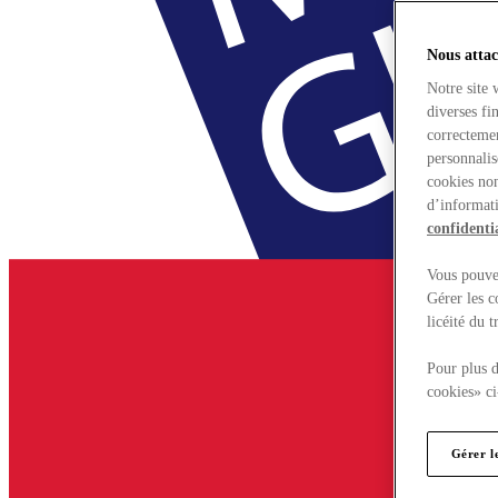
Nous attac
Notre site 
diverses fi
correctemen
personnalis
cookies non
d’informati
confidentia
Vous pouvez
Gérer les c
licéité du 
Pour plus d
cookies» ci
Gérer l