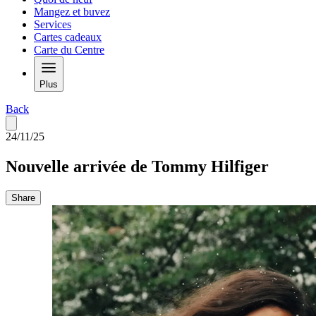
Mangez et buvez
Services
Cartes cadeaux
Carte du Centre
Plus
Back
24/11/25
Nouvelle arrivée de Tommy Hilfiger
Share