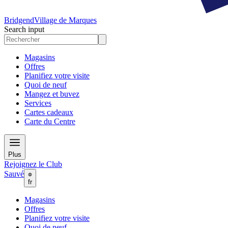
Bridgend
Village de Marques
Search input
Magasins
Offres
Planifiez votre visite
Quoi de neuf
Mangez et buvez
Services
Cartes cadeaux
Carte du Centre
Plus
Rejoignez le Club
Sauvé
fr
Magasins
Offres
Planifiez votre visite
Quoi de neuf