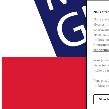
Nous attac
Notre site 
diverses fi
correctemen
personnalis
cookies non
d’informati
confidentia
Vous pouvez
Gérer les c
licéité du 
Pour plus d
cookies» ci
Gérer l