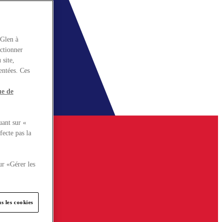
rGlen à
nctionner
 site,
entées. Ces
ue de
uant sur «
fecte pas la
ur «Gérer les
s les cookies