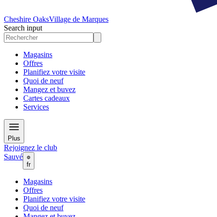
Cheshire Oaks
Village de Marques
Search input
Magasins
Offres
Planifiez votre visite
Quoi de neuf
Mangez et buvez
Cartes cadeaux
Services
Plus
Rejoignez le club
Sauvé
fr
Magasins
Offres
Planifiez votre visite
Quoi de neuf
Mangez et buvez