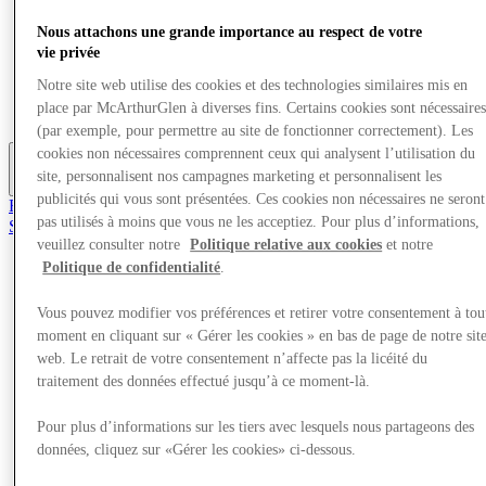
Offres
Nous attachons une grande importance au respect de votre
Planifiez votre visite
vie privée
Quoi de neuf
Mangez et buvez
Notre site web utilise des cookies et des technologies similaires mis en
Cartes cadeaux
place par McArthurGlen à diverses fins. Certains cookies sont nécessaire
Services
(par exemple, pour permettre au site de fonctionner correctement). Les
cookies non nécessaires comprennent ceux qui analysent l’utilisation du
site, personnalisent nos campagnes marketing et personnalisent les
Plus
publicités qui vous sont présentées. Ces cookies non nécessaires ne seront
Rejoignez le club
pas utilisés à moins que vous ne les acceptiez. Pour plus d’informations,
Sauvé
fr
veuillez consulter notre
Politique relative aux cookies
et notre
Politique de confidentialité
.
Magasins
Offres
Vous pouvez modifier vos préférences et retirer votre consentement à tou
Planifiez votre visite
moment en cliquant sur « Gérer les cookies » en bas de page de notre sit
Quoi de neuf
Mangez et buvez
web. Le retrait de votre consentement n’affecte pas la licéité du
Cartes cadeaux
traitement des données effectué jusqu’à ce moment-là.
Services
Pour plus d’informations sur les tiers avec lesquels nous partageons des
données, cliquez sur «Gérer les cookies» ci-dessous.
Plus