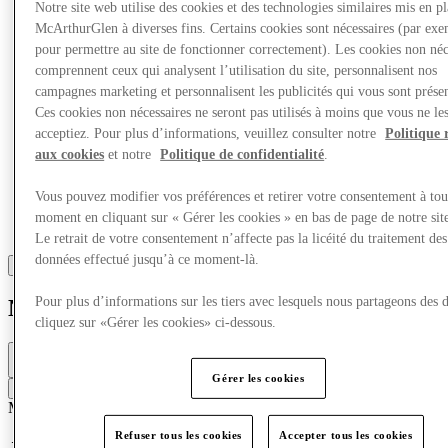
Notre site web utilise des cookies et des technologies similaires mis en p
McArthurGlen à diverses fins. Certains cookies sont nécessaires (par exe
pour permettre au site de fonctionner correctement). Les cookies non néc
comprennent ceux qui analysent l’utilisation du site, personnalisent nos
campagnes marketing et personnalisent les publicités qui vous sont présen
Ces cookies non nécessaires ne seront pas utilisés à moins que vous ne le
acceptiez. Pour plus d’informations, veuillez consulter notre
Politique 
aux cookies
et notre
Politique de confidentialité
.
Vous pouvez modifier vos préférences et retirer votre consentement à tou
moment en cliquant sur « Gérer les cookies » en bas de page de notre sit
Le retrait de votre consentement n’affecte pas la licéité du traitement des
données effectué jusqu’à ce moment-là.
Pour plus d’informations sur les tiers avec lesquels nous partageons des 
Nike
cliquez sur «Gérer les cookies» ci-dessous.
Fermé
10am - 9pm
Gérer les cookies
Contacter la boutique
Mode
Chaussures
Sport
Refuser tous les cookies
Accepter tous les cookies