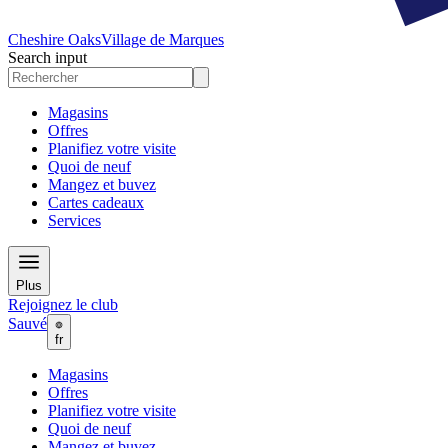
Cheshire Oaks
Village de Marques
Search input
Magasins
Offres
Planifiez votre visite
Quoi de neuf
Mangez et buvez
Cartes cadeaux
Services
Plus
Rejoignez le club
Sauvé
fr
Magasins
Offres
Planifiez votre visite
Quoi de neuf
Mangez et buvez