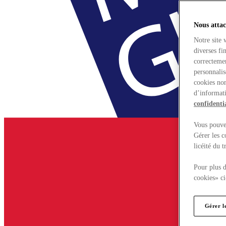
Nous attac
Notre site 
diverses fi
correctemen
personnalis
cookies non
d’informati
confidentia
Vous pouvez
Gérer les c
licéité du 
Pour plus d
cookies» ci
Gérer l