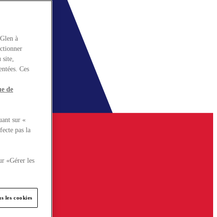
rGlen à
nctionner
 site,
entées. Ces
ue de
uant sur «
fecte pas la
ur «Gérer les
s les cookies