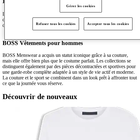
Découvrez BOSS
Gérer les cookies
Les collections BOSS sont élégantes, modernes et axées sur la
qualité et le design pour créer un look impeccable, qu’il s’agisse
Refuser tous les cookies
Accepter tous les cookies
d’un look professionnel, décontracté ou sportif.
BOSS Vêtements pour hommes
BOSS Menswear a acquis un statut iconique grâce à sa couture,
mais elle offre bien plus que le costume parfait. Les collections se
distinguent également par des pièces décontractées et sportives pour
une garde-robe complète adaptée à un style de vie actif et moderne.
La couture et le sport se combinent dans un look prêt à affronter tout
ce que la journée vous réserve.
Découvrir de nouveaux