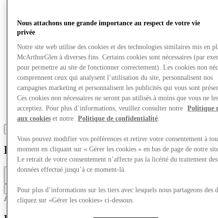
Nous attachons une grande importance au respect de votre vie
privée
Notre site web utilise des cookies et des technologies similaires mis en p
McArthurGlen à diverses fins. Certains cookies sont nécessaires (par exe
pour permettre au site de fonctionner correctement). Les cookies non néc
comprennent ceux qui analysent l’utilisation du site, personnalisent nos
campagnes marketing et personnalisent les publicités qui vous sont présen
Ces cookies non nécessaires ne seront pas utilisés à moins que vous ne le
acceptiez. Pour plus d’informations, veuillez consulter notre
Politique 
aux cookies
et notre
Politique de confidentialité
.
Vous pouvez modifier vos préférences et retirer votre consentement à tou
BOSS
moment en cliquant sur « Gérer les cookies » en bas de page de notre sit
Le retrait de votre consentement n’affecte pas la licéité du traitement des
données effectué jusqu’à ce moment-là.
Fermé
11am - 5pm
Contacter la boutique
Pour plus d’informations sur les tiers avec lesquels nous partageons des 
Accessoires & Sacs
Mode
cliquez sur «Gérer les cookies» ci-dessous.