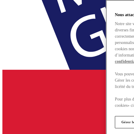
Nous attac
Notre site 
diverses fi
correctemen
personnalis
cookies non
d’informati
confidentia
Vous pouvez
Gérer les c
licéité du 
Pour plus d
cookies» ci
Gérer l