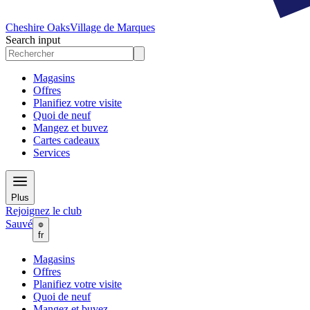
Cheshire Oaks
Village de Marques
Search input
Magasins
Offres
Planifiez votre visite
Quoi de neuf
Mangez et buvez
Cartes cadeaux
Services
Plus
Rejoignez le club
Sauvé
fr
Magasins
Offres
Planifiez votre visite
Quoi de neuf
Mangez et buvez