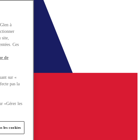
rGlen à
nctionner
 site,
entées. Ces
ue de
uant sur «
fecte pas la
ur «Gérer les
s les cookies