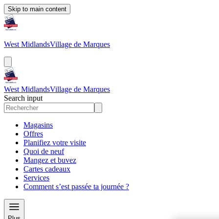
Skip to main content
West Midlands
Village de Marques
West Midlands
Village de Marques
Search input
Magasins
Offres
Planifiez votre visite
Quoi de neuf
Mangez et buvez
Cartes cadeaux
Services
Comment s’est passée ta journée ?
Plus