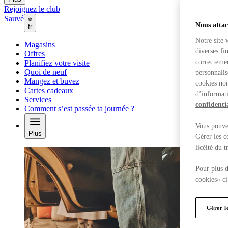
Rejoignez le club
Sauvé
Nous attac
fr
Notre site 
Magasins
diverses fi
Offres
correctemen
Planifiez votre visite
Quoi de neuf
personnalis
Mangez et buvez
cookies non
Cartes cadeaux
d’informati
Services
confidentia
Comment s’est passée ta journée ?
Vous pouvez
Plus
Gérer les c
licéité du 
Pour plus d
cookies» ci
Gérer l