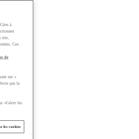
rGlen à
nctionner
 site,
entées. Ces
ue de
uant sur «
fecte pas la
ur «Gérer les
s les cookies