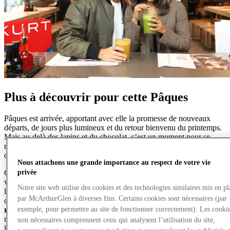
Plus à découvrir pour cette Pâques
Pâques est arrivée, apportant avec elle la promesse de nouveaux
départs, de jours plus lumineux et du retour bienvenu du printemps.
Mais au-delà des lapins et du chocolat, c’est un moment pour se
rassembler, partager du temps avec ses proches et profiter des petites
choses qui rendent la saison spéciale.
Nous attachons une grande importance au respect de votre vie
privée
Chez
McArthurGlen West Midlands
, vous trouverez tout ce dont
vous avez besoin pour une Pâques bien remplie – des moments
Notre site web utilise des cookies et des technologies similaires mis en pl
ludiques en famille au style sans effort, avec des marques de
par McArthurGlen à diverses fins. Certains cookies sont nécessaires (par
créateurs à moindre coût et
des économies allant jusqu’à 60 % de
exemple, pour permettre au site de fonctionner correctement). Les cooki
réduction
. Découvrez les dernières nouveautés printanières,
rafraîchissez votre garde-robe et explorez la mode, les accessoires et
non nécessaires comprennent ceux qui analysent l’utilisation du site,
les petits luxes des marques que vous aimez.