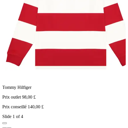
Tommy Hilfiger
L
Prix outlet 98,00 £
P
Prix conseillé 140,00 £
P
Slide 1 of 4