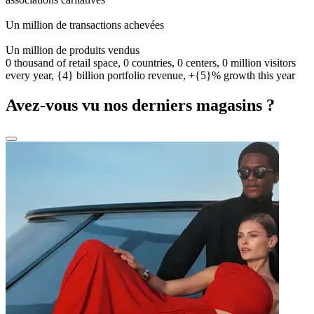
0
0
1
2
3
4
5
6
7
8
9
0
Un million de transactions achevées
0
0
1
2
3
4
5
6
7
8
9
0
Un million de produits vendus
0 thousand of retail space, 0 countries, 0 centers, 0 million visitors
every year, {4} billion portfolio revenue, +{5}% growth this year
Avez-vous vu nos derniers magasins ?