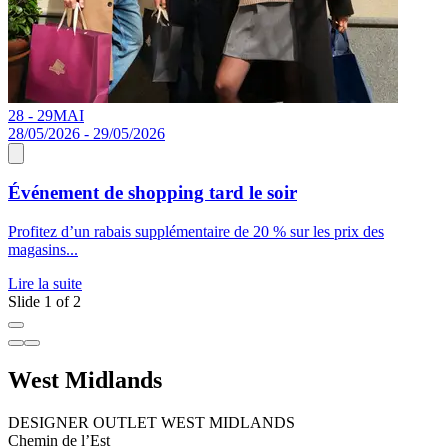
28 - 29
MAI
0
28/05/2026 - 29/05/2026
Événement de shopping tard le soir
D
Profitez d’un rabais supplémentaire de 20 % sur les prix des
W
magasins...
é
Lire la suite
L
Slide 1 of 2
West Midlands
DESIGNER OUTLET WEST MIDLANDS
Chemin de l’Est