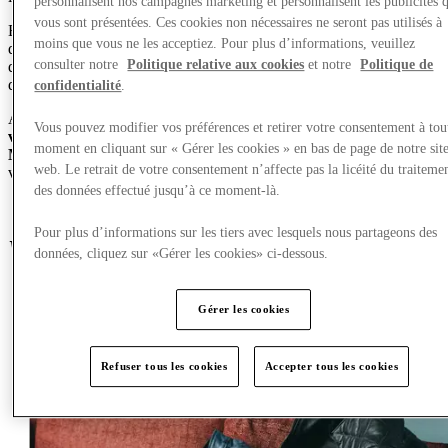
personnalisent nos campagnes marketing et personnalisent les publicités 
vous sont présentées. Ces cookies non nécessaires ne seront pas utilisés à
Et puisque Pâques est autant une histoire de création de souvenirs
moins que vous ne les acceptiez. Pour plus d’informations, veuillez
que de friandises, pourquoi ne pas en faire une journée ? Profitez
consulter notre
Politique relative aux cookies
et notre
Politique de
d’une pause café détendue chez Brew’d ou asseyez-vous pour un
délicieux repas dans l’un de nos
10 cafés et restaurants.
confidentialité
.
Avec le
Wi-Fi
gratuit , le
stationnement gratuit
et
la recharge des
Vous pouvez modifier vos préférences et retirer votre consentement à tou
véhicules électriques
, votre journée à
McArthurGlen West
moment en cliquant sur « Gérer les cookies » en bas de page de notre sit
Midlands
s’annonce aussi fluide qu’agréable. Alors, planifiez votre
web. Le retrait de votre consentement n’affecte pas la licéité du traiteme
visite aujourd’hui pour que cette Pâques soit inoubliable.
des données effectué jusqu’à ce moment-là.
Voir les offres
Pour plus d’informations sur les tiers avec lesquels nous partageons des
What est en marche
données, cliquez sur «Gérer les cookies» ci-dessous.
Gérer les cookies
Refuser tous les cookies
Accepter tous les cookies