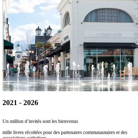
2021 - 2026
0
0
1
2
3
4
5
6
7
8
9
0
Un million d’invités sont les bienvenus
0
0
1
2
3
4
5
6
7
8
9
0
mille livres récoltées pour des partenaires communautaires et des
associations caritatives