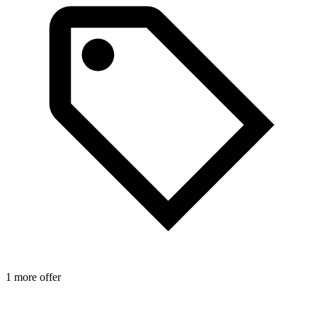
D
p
A
1 more offer