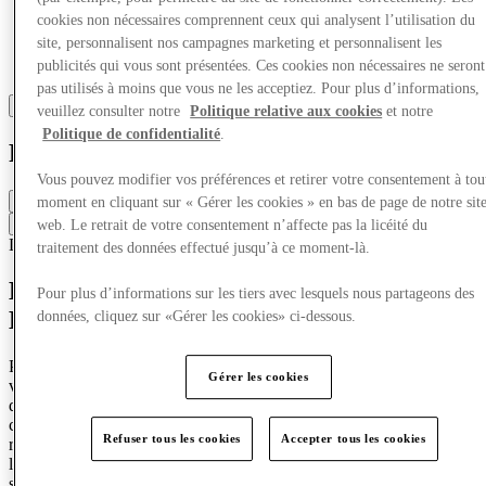
cookies non nécessaires comprennent ceux qui analysent l’utilisation du
site, personnalisent nos campagnes marketing et personnalisent les
publicités qui vous sont présentées. Ces cookies non nécessaires ne seront
pas utilisés à moins que vous ne les acceptiez. Pour plus d’informations,
veuillez consulter notre
Politique relative aux cookies
et notre
Politique de confidentialité
.
Polo Ralph Lauren
Vous pouvez modifier vos préférences et retirer votre consentement à tou
Closed
moment en cliquant sur « Gérer les cookies » en bas de page de notre sit
Contact the store
web. Le retrait de votre consentement n’affecte pas la licéité du
Luxe
Mode
Homme
Femme
traitement des données effectué jusqu’à ce moment-là.
Entrez dans l’univers de Polo Ralph
Pour plus d’informations sur les tiers avec lesquels nous partageons des
Lauren
données, cliquez sur «Gérer les cookies» ci-dessous.
Pour Ralph Lauren,
le sport est plus qu’un jeu
—
c’est un mode de
Gérer les cookies
vie
,
un hommage aux passe-temps qui nous unissent, et un rappel
que la pratique du sport repose autant sur la vitalité, l’élégance, la
camaraderie et les loisirs
.
Des
blancs éclatants du tennis à la grâce
Refuser tous les cookies
Accepter tous les cookies
raffinée du polo, à l’excitation de la piste de course et à la liberté de
la haute mer
, découvrez une vie
de sport, de style et d’une
sophistication
sans fin pour hommes, femmes et enfants.