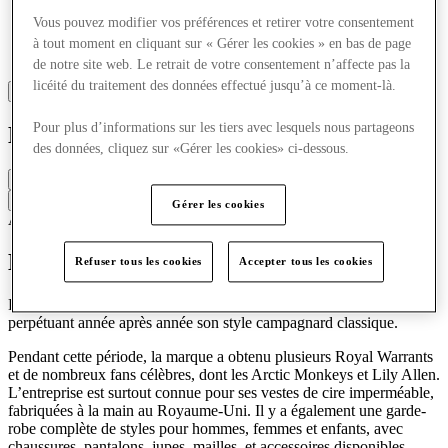
Vous pouvez modifier vos préférences et retirer votre consentement
à tout moment en cliquant sur « Gérer les cookies » en bas de page
de notre site web. Le retrait de votre consentement n’affecte pas la
licéité du traitement des données effectué jusqu’à ce moment-là.
Pour plus d’informations sur les tiers avec lesquels nous partageons
Barbour
des données, cliquez sur «Gérer les cookies» ci-dessous.
Fermé
Contacter la boutique
Gérer les cookies
Accessoires & Sacs
Mode
Découvrez Barbour
Refuser tous les cookies
Accepter tous les cookies
Depuis 1894, Barbour s’est transmis de génération en génération,
perpétuant année après année son style campagnard classique.
Pendant cette période, la marque a obtenu plusieurs Royal Warrants
et de nombreux fans célèbres, dont les Arctic Monkeys et Lily Allen.
L’entreprise est surtout connue pour ses vestes de cire imperméable,
fabriquées à la main au Royaume-Uni. Il y a également une garde-
robe complète de styles pour hommes, femmes et enfants, avec
chaussures, pantalons, jupes,
mailles
et accessoires disponibles.