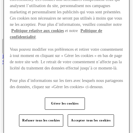
Offres
analysent l’utilisation du site, personnalisent nos campagnes
Planifiez votre visite
marketing et personnalisent les publicités qui vous sont présentées.
Quoi de neuf
Ces cookies non nécessaires ne seront pas utilisés à moins que vous
Mangez et buvez
ne les acceptiez. Pour plus d’informations, veuillez consulter notre
Cartes cadeaux
Services
Politique relative aux cookies
et notre
Politique de
confidentialité
.
Vous pouvez modifier vos préférences et retirer votre consentement
Plus
Rejoignez le club
à tout moment en cliquant sur « Gérer les cookies » en bas de page
Sauvé
de notre site web. Le retrait de votre consentement n’affecte pas la
fr
licéité du traitement des données effectué jusqu’à ce moment-là.
Magasins
Pour plus d’informations sur les tiers avec lesquels nous partageons
Offres
des données, cliquez sur «Gérer les cookies» ci-dessous.
Planifiez votre visite
Quoi de neuf
Mangez et buvez
Cartes cadeaux
Gérer les cookies
Services
Refuser tous les cookies
Accepter tous les cookies
Plus