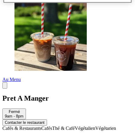
Au Menu
Pret A Manger
Fermé
9am - 8pm
Contacter le restaurant
Cafés & Restaurants
Cafés
Thé & Café
Végétalien
Végétarien