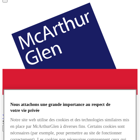
Nous attachons une grande importance au respect de
votre vie privée
York
Village de Marques
Notre site web utilise des cookies et des technologies similaires mis
Search input
en place par McArthurGlen à diverses fins. Certains cookies sont
nécessaires (par exemple, pour permettre au site de fonctionner
Magasins
correctement). Les cookies non nécessaires comprennent ceux qui