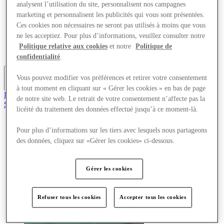
analysent l’utilisation du site, personnalisent nos campagnes
Offres
marketing et personnalisent les publicités qui vous sont présentées.
Planifiez votre visite
Quoi de neuf
Ces cookies non nécessaires ne seront pas utilisés à moins que vous
Mangez et buvez
ne les acceptiez. Pour plus d’informations, veuillez consulter notre
Cartes cadeaux
Politique relative aux cookies
et notre
Politique de
Services
confidentialité
.
Vous pouvez modifier vos préférences et retirer votre consentement
Plus
à tout moment en cliquant sur « Gérer les cookies » en bas de page
Rejoignez le club
de notre site web. Le retrait de votre consentement n’affecte pas la
Sauvé
licéité du traitement des données effectué jusqu’à ce moment-là.
fr
Magasins
Pour plus d’informations sur les tiers avec lesquels nous partageons
Offres
des données, cliquez sur «Gérer les cookies» ci-dessous.
Planifiez votre visite
Quoi de neuf
Mangez et buvez
Gérer les cookies
Cartes cadeaux
Services
Refuser tous les cookies
Accepter tous les cookies
Plus