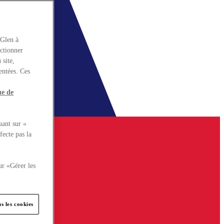
rGlen à
nctionner
 site,
entées. Ces
ue de
uant sur «
fecte pas la
ur «Gérer les
s les cookies