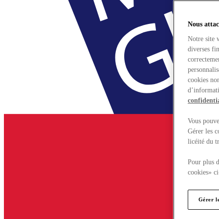
Nous attac
Notre site 
diverses fi
correctemen
personnalis
cookies non
d’informati
confidentia
Vous pouvez
Gérer les c
licéité du 
Pour plus d
cookies» ci
Gérer l