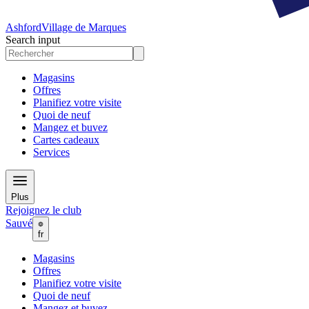
Ashford
Village de Marques
Search input
Magasins
Offres
Planifiez votre visite
Quoi de neuf
Mangez et buvez
Cartes cadeaux
Services
Plus
Rejoignez le club
Sauvé
fr
Magasins
Offres
Planifiez votre visite
Quoi de neuf
Mangez et buvez