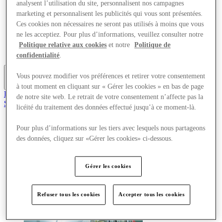
analysent l’utilisation du site, personnalisent nos campagnes
Offres
marketing et personnalisent les publicités qui vous sont présentées.
Planifiez votre visite
Ces cookies non nécessaires ne seront pas utilisés à moins que vous
Quoi de neuf
Mangez et buvez
ne les acceptiez. Pour plus d’informations, veuillez consulter notre
Cartes cadeaux
Politique relative aux cookies
et notre
Politique de
Services
confidentialité
.
Vous pouvez modifier vos préférences et retirer votre consentement
Plus
à tout moment en cliquant sur « Gérer les cookies » en bas de page
Rejoignez le club
de notre site web. Le retrait de votre consentement n’affecte pas la
Sauvé
licéité du traitement des données effectué jusqu’à ce moment-là.
fr
Magasins
Pour plus d’informations sur les tiers avec lesquels nous partageons
Offres
des données, cliquez sur «Gérer les cookies» ci-dessous.
Planifiez votre visite
Quoi de neuf
Mangez et buvez
Gérer les cookies
Cartes cadeaux
Services
Refuser tous les cookies
Accepter tous les cookies
Plus