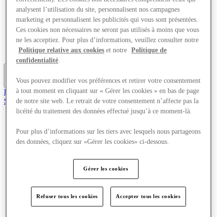
Offres
analysent l’utilisation du site, personnalisent nos campagnes
Planifiez votre visite
marketing et personnalisent les publicités qui vous sont présentées.
Quoi de neuf
Ces cookies non nécessaires ne seront pas utilisés à moins que vous
Mangez et buvez
ne les acceptiez. Pour plus d’informations, veuillez consulter notre
Cartes cadeaux
Politique relative aux cookies
et notre
Politique de
Services
confidentialité
.
Vous pouvez modifier vos préférences et retirer votre consentement
Plus
à tout moment en cliquant sur « Gérer les cookies » en bas de page
Rejoignez le club
Sauvé
de notre site web. Le retrait de votre consentement n’affecte pas la
fr
licéité du traitement des données effectué jusqu’à ce moment-là.
Magasins
Pour plus d’informations sur les tiers avec lesquels nous partageons
Offres
des données, cliquez sur «Gérer les cookies» ci-dessous.
Planifiez votre visite
Quoi de neuf
Mangez et buvez
Cartes cadeaux
Gérer les cookies
Services
Refuser tous les cookies
Accepter tous les cookies
Plus