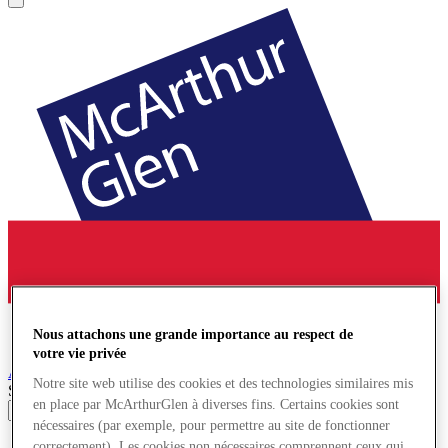
Nous attachons une grande importance au respect de
votre vie privée
Ashford
Village de Marques
Notre site web utilise des cookies et des technologies similaires mis
Search input
en place par McArthurGlen à diverses fins. Certains cookies sont
nécessaires (par exemple, pour permettre au site de fonctionner
Magasins
correctement). Les cookies non nécessaires comprennent ceux qui