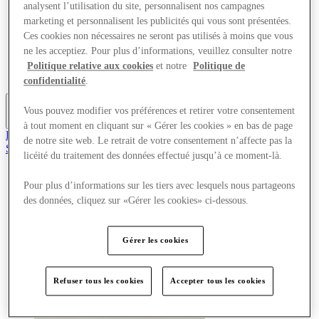
analysent l’utilisation du site, personnalisent nos campagnes
Offres
marketing et personnalisent les publicités qui vous sont présentées.
Planifiez votre visite
Quoi de neuf
Ces cookies non nécessaires ne seront pas utilisés à moins que vous
Mangez et buvez
ne les acceptiez. Pour plus d’informations, veuillez consulter notre
Cartes cadeaux
Politique relative aux cookies
et notre
Politique de
Services
confidentialité
.
Vous pouvez modifier vos préférences et retirer votre consentement
Plus
à tout moment en cliquant sur « Gérer les cookies » en bas de page
Rejoignez le club
de notre site web. Le retrait de votre consentement n’affecte pas la
Sauvé
licéité du traitement des données effectué jusqu’à ce moment-là.
fr
Magasins
Pour plus d’informations sur les tiers avec lesquels nous partageons
Offres
des données, cliquez sur «Gérer les cookies» ci-dessous.
Planifiez votre visite
Quoi de neuf
Mangez et buvez
Gérer les cookies
Cartes cadeaux
Services
Refuser tous les cookies
Accepter tous les cookies
Plus