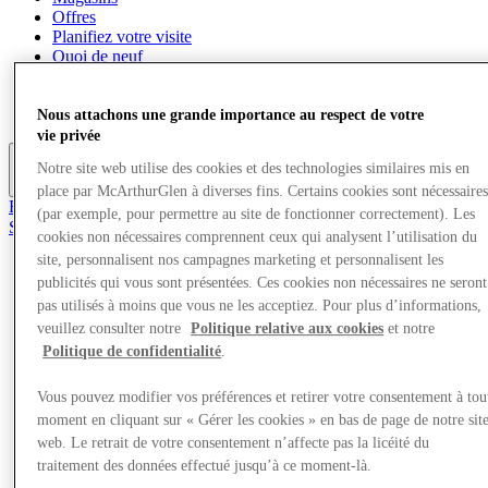
Offres
Planifiez votre visite
Quoi de neuf
Mangez et buvez
Cartes cadeaux
Services
Nous attachons une grande importance au respect de votre
vie privée
Notre site web utilise des cookies et des technologies similaires mis en
Plus
place par McArthurGlen à diverses fins. Certains cookies sont nécessaire
Rejoignez le club
(par exemple, pour permettre au site de fonctionner correctement). Les
Sauvé
cookies non nécessaires comprennent ceux qui analysent l’utilisation du
fr
site, personnalisent nos campagnes marketing et personnalisent les
Magasins
publicités qui vous sont présentées. Ces cookies non nécessaires ne seront
Offres
pas utilisés à moins que vous ne les acceptiez. Pour plus d’informations,
Planifiez votre visite
veuillez consulter notre
Politique relative aux cookies
et notre
Quoi de neuf
Politique de confidentialité
.
Mangez et buvez
Cartes cadeaux
Vous pouvez modifier vos préférences et retirer votre consentement à tou
Services
moment en cliquant sur « Gérer les cookies » en bas de page de notre sit
web. Le retrait de votre consentement n’affecte pas la licéité du
Plus
traitement des données effectué jusqu’à ce moment-là.