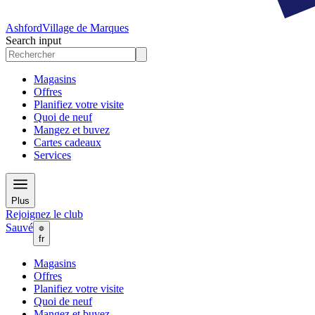
Ashford
Village de Marques
Search input
Magasins
Offres
Planifiez votre visite
Quoi de neuf
Mangez et buvez
Cartes cadeaux
Services
Plus
Rejoignez le club
Sauvé
fr
Magasins
Offres
Planifiez votre visite
Quoi de neuf
Mangez et buvez