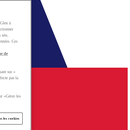
rGlen à
nctionner
 site,
entées. Ces
ue de
uant sur «
fecte pas la
ur «Gérer les
s les cookies