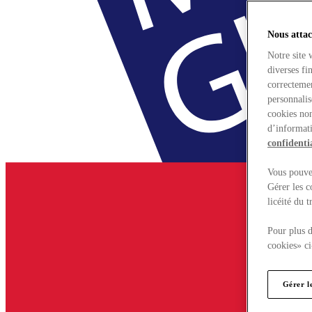
Nous attac
Notre site 
diverses fi
correctemen
personnalis
cookies non
d’informati
confidentia
Vous pouvez
Gérer les c
licéité du 
Pour plus d
cookies» ci
Gérer l