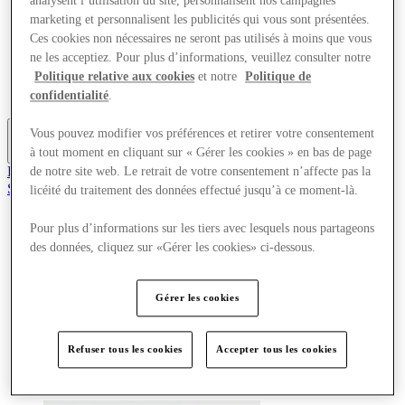
analysent l’utilisation du site, personnalisent nos campagnes
Offres
marketing et personnalisent les publicités qui vous sont présentées.
Planifiez votre visite
Ces cookies non nécessaires ne seront pas utilisés à moins que vous
Quoi de neuf
ne les acceptiez. Pour plus d’informations, veuillez consulter notre
Mangez et buvez
Politique relative aux cookies
et notre
Politique de
Cartes cadeaux
Services
confidentialité
.
Vous pouvez modifier vos préférences et retirer votre consentement
à tout moment en cliquant sur « Gérer les cookies » en bas de page
Plus
Rejoignez le club
de notre site web. Le retrait de votre consentement n’affecte pas la
Sauvé
licéité du traitement des données effectué jusqu’à ce moment-là.
fr
Pour plus d’informations sur les tiers avec lesquels nous partageons
Magasins
des données, cliquez sur «Gérer les cookies» ci-dessous.
Offres
Planifiez votre visite
Quoi de neuf
Mangez et buvez
Gérer les cookies
Cartes cadeaux
Services
Refuser tous les cookies
Accepter tous les cookies
Plus