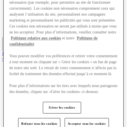
nécessaires (par exemple, pour permettre au site de fonctionner
Offres
correctement). Les cookies non nécessaires comprennent ceux qui
Planifiez votre visite
Quoi de neuf
analysent l’utilisation du site, personnalisent nos campagnes
Mangez et buvez
marketing et personnalisent les publicités qui vous sont présentées.
Cartes cadeaux
Ces cookies non nécessaires ne seront pas utilisés à moins que vous
Services
ne les acceptiez. Pour plus d’informations, veuillez consulter notre
Politique relative aux cookies
et notre
Politique de
confidentialité
.
Plus
Rejoignez le club
Vous pouvez modifier vos préférences et retirer votre consentement
Sauvé
à tout moment en cliquant sur « Gérer les cookies » en bas de page
fr
de notre site web. Le retrait de votre consentement n’affecte pas la
Magasins
licéité du traitement des données effectué jusqu’à ce moment-là.
Offres
Planifiez votre visite
Pour plus d’informations sur les tiers avec lesquels nous partageons
Quoi de neuf
des données, cliquez sur «Gérer les cookies» ci-dessous.
Mangez et buvez
Cartes cadeaux
Services
Gérer les cookies
Plus
Refuser tous les cookies
Accepter tous les cookies