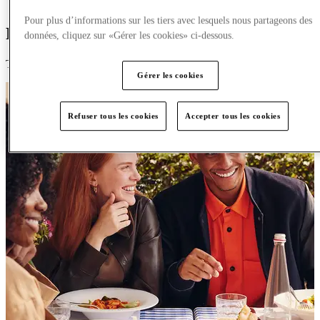
Plus
Pour plus d’informations sur les tiers avec lesquels nous partageons des
Planifiez votre prochaine visite
données, cliquez sur «Gérer les cookies» ci-dessous.
Tout ce dont vous avez besoin pour planifier une visite se trouve ici.
Gérer les cookies
Refuser tous les cookies
Accepter tous les cookies