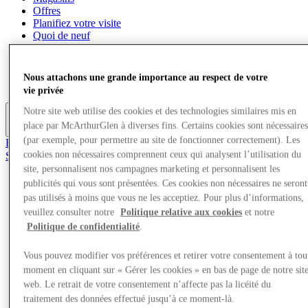
Offres
Planifiez votre visite
Quoi de neuf
Mangez et buvez
Services
Cartes cadeaux
Nous attachons une grande importance au respect de votre
Carte du Centre
vie privée
Notre site web utilise des cookies et des technologies similaires mis en
place par McArthurGlen à diverses fins. Certains cookies sont nécessaire
Plus
(par exemple, pour permettre au site de fonctionner correctement). Les
Rejoignez le Club
cookies non nécessaires comprennent ceux qui analysent l’utilisation du
Sauvé
fr
site, personnalisent nos campagnes marketing et personnalisent les
publicités qui vous sont présentées. Ces cookies non nécessaires ne seront
Magasins
pas utilisés à moins que vous ne les acceptiez. Pour plus d’informations,
Offres
veuillez consulter notre
Politique relative aux cookies
et notre
Planifiez votre visite
Politique de confidentialité
.
Quoi de neuf
Mangez et buvez
Services
Vous pouvez modifier vos préférences et retirer votre consentement à tou
Cartes cadeaux
moment en cliquant sur « Gérer les cookies » en bas de page de notre sit
Carte du Centre
web. Le retrait de votre consentement n’affecte pas la licéité du
traitement des données effectué jusqu’à ce moment-là.