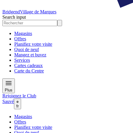
Bridgend
Village de Marques
Search input
Magasins
Offres
Planifiez votre visite
Quoi de neuf
Mangez et buvez
Services
Cartes cadeaux
Carte du Centre
Plus
Rejoignez le Club
Sauvé
fr
Magasins
Offres
Planifiez votre visite
Quoi de neuf