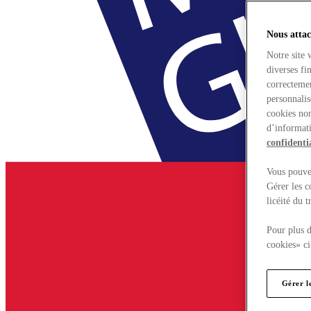
Nous attac
Notre site 
diverses fi
correctemen
personnalis
cookies non
d’informati
confidentia
Vous pouvez
Gérer les c
licéité du 
Pour plus d
cookies» ci
Gérer l