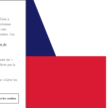
rGlen à
nctionner
 site,
entées. Ces
ue de
uant sur «
fecte pas la
ur «Gérer les
s les cookies