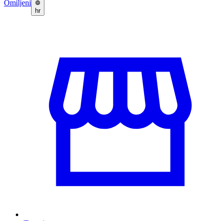
Omiljeni
hr