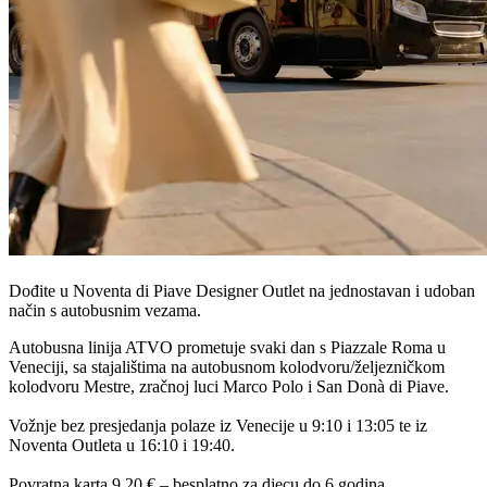
Dođite u Noventa di Piave Designer Outlet na jednostavan i udoban
način s autobusnim vezama.
Autobusna linija ATVO prometuje svaki dan s Piazzale Roma u
Veneciji, sa stajalištima na autobusnom kolodvoru/željezničkom
kolodvoru Mestre, zračnoj luci Marco Polo i San Donà di Piave.
Vožnje bez presjedanja polaze iz Venecije u 9:10 i 13:05 te iz
Noventa Outleta u 16:10 i 19:40.
Povratna karta 9,20 € – besplatno za djecu do 6 godina