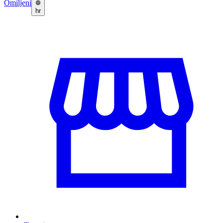
Omiljeni
hr