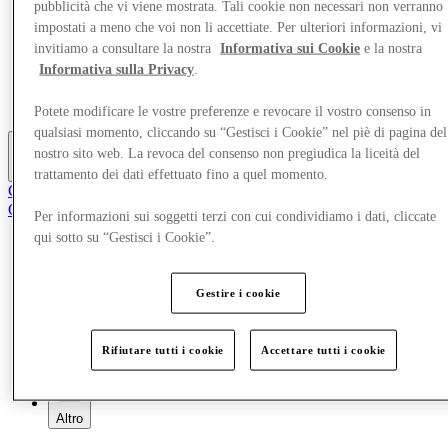
pubblicità che vi viene mostrata. Tali cookie non necessari non verranno
Negozi
impostati a meno che voi non li accettiate. Per ulteriori informazioni, vi
Pianifica la tua visita
invitiamo a consultare la nostra
Informativa sui Cookie
e la nostra
Cosa c'è
Mangia e Bevi
Informativa sulla Privacy
.
Gift Card
Servizi
Potete modificare le vostre preferenze e revocare il vostro consenso in
qualsiasi momento, cliccando su “Gestisci i Cookie” nel piè di pagina del
nostro sito web. La revoca del consenso non pregiudica la liceità del
Altro
trattamento dei dati effettuato fino a quel momento.
Club
Oggetti salvati
Per informazioni sui soggetti terzi con cui condividiamo i dati, cliccate
it
qui sotto su “Gestisci i Cookie”.
Offerte
Negozi
Gestire i cookie
Pianifica la tua visita
Cosa c'è
Mangia e Bevi
Gift Card
Rifiutare tutti i cookie
Accettare tutti i cookie
Servizi
Altro