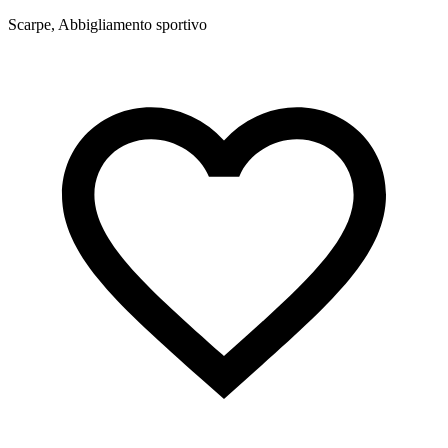
p
Scarpe, Abbigliamento sportivo
S