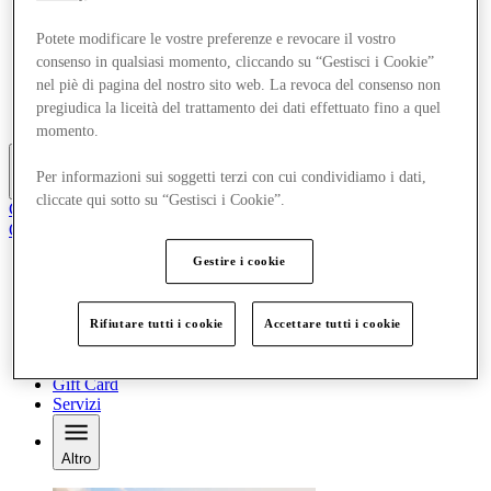
Negozi
Pianifica la tua visita
Potete modificare le vostre preferenze e revocare il vostro
Cosa c'è
consenso in qualsiasi momento, cliccando su “Gestisci i Cookie”
Mangia e Bevi
nel piè di pagina del nostro sito web. La revoca del consenso non
Gift Card
pregiudica la liceità del trattamento dei dati effettuato fino a quel
Servizi
momento.
Per informazioni sui soggetti terzi con cui condividiamo i dati,
Altro
cliccate qui sotto su “Gestisci i Cookie”.
Club
Oggetti salvati
it
Gestire i cookie
Offerte
Negozi
Pianifica la tua visita
Rifiutare tutti i cookie
Accettare tutti i cookie
Cosa c'è
Mangia e Bevi
Gift Card
Servizi
Altro