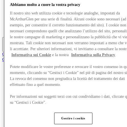
Negozi
Abbiamo molto a cuore la vostra privacy
Pianifica la tua visita
Il nostro sito web utilizza cookie e tecnologie analoghe, impostati da
Cosa c'è
McArthurGlen per una serie di finalità. Alcuni cookie sono necessari (ad
Mangia e Bevi
Gift Card
esempio, per consentire il corretto funzionamento del sito). I cookie non
Servizi
necessari comprendono quelli che analizzano l’utilizzo del sito, personal
le nostre campagne di marketing e personalizzano la pubblicità che vi vi
mostrata. Tali cookie non necessari non verranno impostati a meno che 
Altro
li accettiate. Per ulteriori informazioni, vi invitiamo a consultare la nostr
Club
Informativa sui Cookie
e la nostra
Informativa sulla Privacy
.
Oggetti salvati
it
Potete modificare le vostre preferenze e revocare il vostro consenso in qu
momento, cliccando su “Gestisci i Cookie” nel piè di pagina del nostro s
Offerte
Negozi
La revoca del consenso non pregiudica la liceità del trattamento dei dati
Pianifica la tua visita
effettuato fino a quel momento.
Cosa c'è
Mangia e Bevi
Per informazioni sui soggetti terzi con cui condividiamo i dati, cliccate q
Gift Card
su “Gestisci i Cookie”.
Servizi
Altro
Gestire i cookie