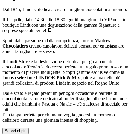
Dal 1845, Lindt si dedica a creare i migliori cioccolatini al mondo.
Il 1° aprile, dalle 14:30 alle 18:30, goditi una giornata VIP nella tua
boutique Lindt con una degustazione della gamma Signature e
sorprese speciali per te! 🍫
Spinti dalla passione e dalla competenza, i nostri
Maîtres
Chocolatiers
creano capolavori delicati pensati per entusiasmare
amici, famiglia – e te stesso.
Il
Lindt Store
è la destinazione definitiva per gli amanti del
cioccolato, offrendo la dolcezza perfetta, un regalo premuroso o un
momento di piacere indulgente. Scopri gamme esclusive come la
famosa
selezione LINDOR Pick & Mix
, oltre a una delle più
grandi collezioni di prodotti Lindt in negozio nel Regno Unito.
Dalle scatole regalo premium per ogni occasione e barrette di
cioccolato dal sapore delicato ai preferiti stagionali che incantano sia
adulti che bambini a Pasqua e Natale – c'è qualcosa di speciale per
tutti.
È la tappa perfetta per chiunque voglia godersi un momento
delizioso durante una giornata intensa di shopping.
Scopri di più