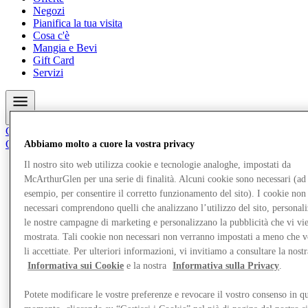
Negozi
Pianifica la tua visita
Cosa c'è
Mangia e Bevi
Gift Card
Servizi
Altro
Club
Oggetti salvati
Abbiamo molto a cuore la vostra privacy
it
Il nostro sito web utilizza cookie e tecnologie analoghe, impostati da
Offerte
McArthurGlen per una serie di finalità. Alcuni cookie sono necessari (ad
Negozi
esempio, per consentire il corretto funzionamento del sito). I cookie non
Pianifica la tua visita
necessari comprendono quelli che analizzano l’utilizzo del sito, personal
Cosa c'è
le nostre campagne di marketing e personalizzano la pubblicità che vi vi
Mangia e Bevi
mostrata. Tali cookie non necessari non verranno impostati a meno che 
Gift Card
li accettiate. Per ulteriori informazioni, vi invitiamo a consultare la nostr
Servizi
Informativa sui Cookie
e la nostra
Informativa sulla Privacy
.
Altro
Potete modificare le vostre preferenze e revocare il vostro consenso in qu