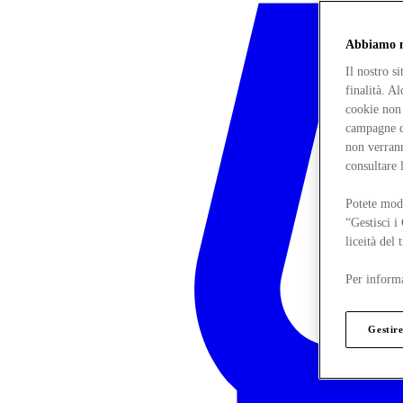
Abbiamo mo
Il nostro s
finalità. A
cookie non 
campagne di
non verrann
consultare 
Potete modi
“Gestisci i
liceità del
Per informa
Gestire