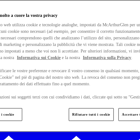
lto a cuore la vostra privacy
ito web utilizza cookie e tecnologie analoghe, impostati da McArthurGlen per un
lcuni cookie sono necessari (ad esempio, per consentire il corretto funzionamento
necessari comprendono quelli che analizzano l’utilizzo del sito, personalizzano 
 marketing e personalizzano la pubblicità che vi viene mostrata. Tali cookie n
o impostati a meno che voi non li accettiate. Per ulteriori informazioni, vi inv
la nostra
Informativa sui Cookie
e la nostra
Informativa sulla Privacy
.
ficare le vostre preferenze e revocare il vostro consenso in qualsiasi momento,
 Cookie” nel piè di pagina del nostro sito web. La revoca del consenso non preg
 trattamento dei dati effettuato fino a quel momento.
zioni sui soggetti terzi con cui condividiamo i dati, cliccate qui sotto su “Gesti
 i cookie
Rifiutare tutti i cookie
Accettare t