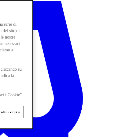
a serie di
 del sito). I
le nostre
on necessari
itiamo a
 cliccando su
iudica la
sci i Cookie”.
utti i cookie