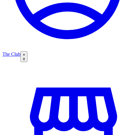
The Club
it