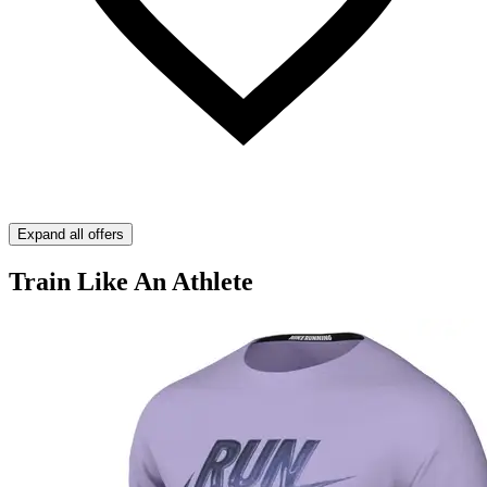
Expand all offers
Train Like An Athlete