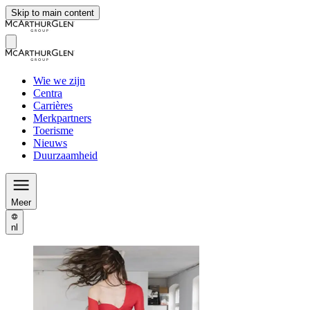
Skip to main content
Wie we zijn
Centra
Carrières
Merkpartners
Toerisme
Nieuws
Duurzaamheid
Meer
nl