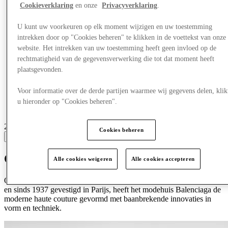
Cookieverklaring
en onze
Privacyverklaring
.
U kunt uw voorkeuren op elk moment wijzigen en uw toestemming
intrekken door op "Cookies beheren" te klikken in de voettekst van onze
website. Het intrekken van uw toestemming heeft geen invloed op de
rechtmatigheid van de gegevensverwerking die tot dat moment heeft
plaatsgevonden.
Voor informatie over de derde partijen waarmee wij gegevens delen, klik
u hieronder op "Cookies beheren".
2 centres with stores
Cookies beheren
View
Ontdek Balenciaga
Alle cookies weigeren
Alle cookies accepteren
Opgericht in 1917 door de in Spanje geboren Cristóbal Balenciaga
en sinds 1937 gevestigd in Parijs, heeft het modehuis Balenciaga de
moderne haute couture gevormd met baanbrekende innovaties in
vorm en techniek.