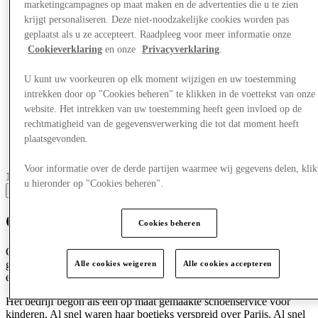
marketingcampagnes op maat maken en de advertenties die u te zien
krijgt personaliseren. Deze niet-noodzakelijke cookies worden pas
geplaatst als u ze accepteert. Raadpleeg voor meer informatie onze
Cookieverklaring
en onze
Privacyverklaring
.
U kunt uw voorkeuren op elk moment wijzigen en uw toestemming
intrekken door op "Cookies beheren" te klikken in de voettekst van onze
website. Het intrekken van uw toestemming heeft geen invloed op de
rechtmatigheid van de gegevensverwerking die tot dat moment heeft
plaatsgevonden.
Voor informatie over de derde partijen waarmee wij gegevens delen, klik
1 centres with stores
u hieronder op "Cookies beheren".
View
Ontdek Celine
Cookies beheren
Celine Vipiana was nog geen dertig jaar oud toen ze haar
gelijknamige merk met haar voornaam labelde. Het jaar was 1945
Alle cookies weigeren
Alle cookies accepteren
en de Tweede Wereldoorlog was net ten einde gekomen.
Het bedrijf begon als een op maat gemaakte schoenservice voor
kinderen. Al snel waren haar boetieks verspreid over Parijs. Al snel