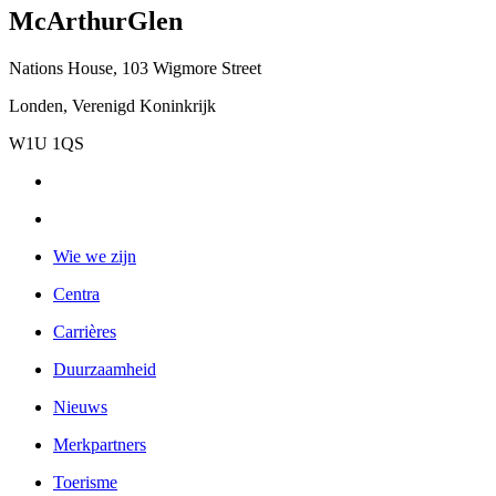
McArthurGlen
Nations House, 103 Wigmore Street
Londen, Verenigd Koninkrijk
W1U 1QS
Wie we zijn
Centra
Carrières
Duurzaamheid
Nieuws
Merkpartners
Toerisme