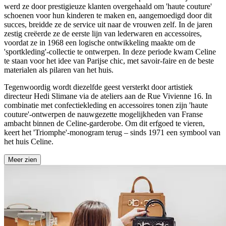
werd ze door prestigieuze klanten overgehaald om 'haute couture'
schoenen voor hun kinderen te maken en, aangemoedigd door dit
succes, breidde ze de service uit naar de vrouwen zelf. In de jaren
zestig creëerde ze de eerste lijn van lederwaren en accessoires,
voordat ze in 1968 een logische ontwikkeling maakte om de
'sportkleding'-collectie te ontwerpen. In deze periode kwam Celine
te staan voor het idee van Parijse chic, met savoir-faire en de beste
materialen als pilaren van het huis.
Tegenwoordig wordt diezelfde geest versterkt door artistiek
directeur Hedi Slimane via de ateliers aan de Rue Vivienne 16. In
combinatie met confectiekleding en accessoires tonen zijn 'haute
couture'-ontwerpen de nauwgezette mogelijkheden van Franse
ambacht binnen de Celine-garderobe. Om dit erfgoed te vieren,
keert het 'Triomphe'-monogram terug – sinds 1971 een symbool van
het huis Celine.
Meer zien