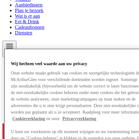
Aanbiedingen
Plan je bezoek
Wat is er aan
Eet & Drink
Cadeaubonnen
Diensten
More
Wij hechten veel waarde aan uw privacy
Onze website maakt gebruik van cookies en soortgelijke technologieën d
McArthurGlen voor verschillende doeleinden worden ingezet. Sommige 
zijn noodzakelijk (bijvoorbeeld om de website correct te laten functioner
de niet-noodzakelijke cookies behoren onder meer cookies die het gebru
de website analyseren, onze marketingcampagnes op maat maken en de
advertenties die u te zien krijgt personaliseren. Deze niet-noodzakelijke 
worden pas geplaatst als u ze accepteert. Raadpleeg voor meer informati
Cookieverklaring
en onze
Privacyverklaring
.
U kunt uw voorkeuren op elk moment wijzigen en uw toestemming intr
door op "Cookies beheren" te klikken in de voettekst van onze website. 