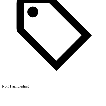
C
m
A
Nog 1 aanbieding