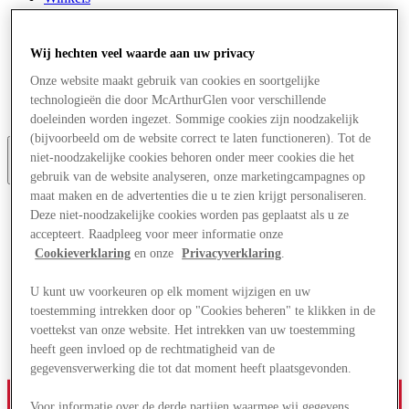
Aanbiedingen
Plan je bezoek
Wat is er aan
Wij hechten veel waarde aan uw privacy
Eet & Drink
Diensten
Onze website maakt gebruik van cookies en soortgelijke
Cadeaubonnen
technologieën die door McArthurGlen voor verschillende
Centrale kaart
doeleinden worden ingezet. Sommige cookies zijn noodzakelijk
(bijvoorbeeld om de website correct te laten functioneren). Tot de
niet-noodzakelijke cookies behoren onder meer cookies die het
Meer
gebruik van de website analyseren, onze marketingcampagnes op
maat maken en de advertenties die u te zien krijgt personaliseren.
Deze niet-noodzakelijke cookies worden pas geplaatst als u ze
accepteert. Raadpleeg voor meer informatie onze
Cookieverklaring
en onze
Privacyverklaring
.
U kunt uw voorkeuren op elk moment wijzigen en uw
toestemming intrekken door op "Cookies beheren" te klikken in de
voettekst van onze website. Het intrekken van uw toestemming
heeft geen invloed op de rechtmatigheid van de
gegevensverwerking die tot dat moment heeft plaatsgevonden.
Voor informatie over de derde partijen waarmee wij gegevens