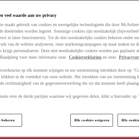
en veel waarde aan uw privacy
te maakt gebruik van cookies en soortgelijke technologieën die door McArthu
nde doeleinden worden ingezet. Sommige cookies zijn noodzakelijk (bijvoorbee
rect te laten functioneren). Tot de niet-noodzakelijke cookies behoren onder m
bruik van de website analyseren, onze marketingcampagnes op maat maken en de
en krijgt personaliseren. Deze niet-noodzakelijke cookies worden pas geplaatst al
. Raadpleeg voor meer informatie onze
Cookieverklaring
en onze
Privacyver
voorkeuren op elk moment wijzigen en uw toestemming intrekken door op "C
 klikken in de voettekst van onze website. Het intrekken van uw toestemming h
 de rechtmatigheid van de gegevensverwerking die tot dat moment heeft plaats
matie over de derde partijen waarmee wij gegevens delen, klikt u hieronder op
s beheren
Alle cookies weigeren
Alle cooki