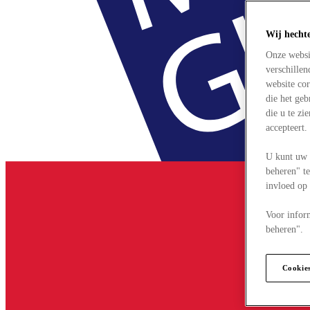
Wij hecht
Onze websi
verschille
website cor
die het ge
die u te zi
accepteert
U kunt uw 
beheren" te
invloed op
Voor infor
beheren".
Cookie