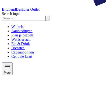
Bridgend
Designer Outlet
Search input
Winkels
Aanbiedingen
Plan je bezoek
Wat is er aan
Eet & Drink
Diensten
Cadeaubonnen
Centrale kaart
More