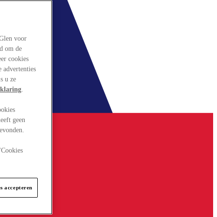
rGlen voor
ld om de
eer cookies
 advertenties
s u ze
klaring
.
ookies
eeft geen
gevonden.
 "Cookies
es accepteren