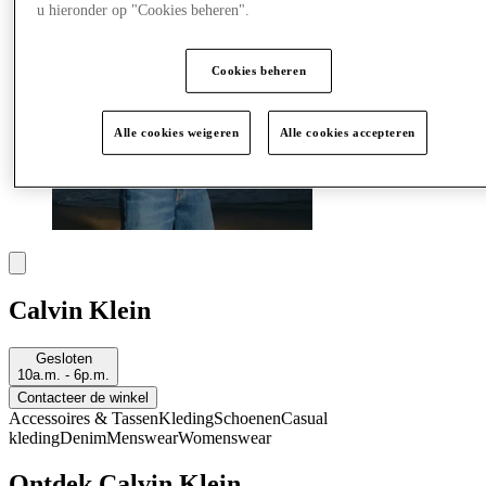
u hieronder op "Cookies beheren".
Cookies beheren
Alle cookies weigeren
Alle cookies accepteren
Calvin Klein
Gesloten
10a.m. - 6p.m.
Contacteer de winkel
Accessoires & Tassen
Kleding
Schoenen
Casual
kleding
Denim
Menswear
Womenswear
Ontdek Calvin Klein