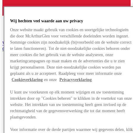
Wij hechten veel waarde aan uw privacy
Onze website maakt gebruik van cookies en soortgelijke technologieën
die door McArthurGlen voor verschillende doeleinden worden ingezet.
Sommige cookies zijn noodzakelijk (bijvoorbeeld om de website correct
Word lid van de Club
te laten functioneren). Tot de niet-noodzakelijke cookies behoren onder
Gered,
nl
meer cookies die het gebruik van de website analyseren, onze
marketingcampagnes op maat maken en de advertenties die u te zien
Winkels
krijgt personaliseren. Deze niet-noodzakelijke cookies worden pas
Aanbiedingen
geplaatst als u ze accepteert. Raadpleeg voor meer informatie onze
Plan je bezoek
Cookieverklaring
en onze
Privacyverklaring
.
Wat is er aan
Eet & Drink
Diensten
U kunt uw voorkeuren op elk moment wijzigen en uw toestemming
Cadeaubonnen
intrekken door op "Cookies beheren" te klikken in de voettekst van onze
Centrale kaart
website. Het intrekken van uw toestemming heeft geen invloed op de
rechtmatigheid van de gegevensverwerking die tot dat moment heeft
Meer
plaatsgevonden.
Voor informatie over de derde partijen waarmee wij gegevens delen, klik