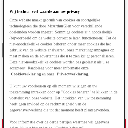
Aanbiedingen
Plan je bezoek
Wij hechten veel waarde aan uw privacy
Wat is er aan
Eet & Drink
Onze website maakt gebruik van cookies en soortgelijke
Diensten
technologieën die door McArthurGlen voor verschillende
Cadeaubonnen
doeleinden worden ingezet. Sommige cookies zijn noodzakelijk
Centrale kaart
(bijvoorbeeld om de website correct te laten functioneren). Tot de
niet-noodzakelijke cookies behoren onder meer cookies die het
gebruik van de website analyseren, onze marketingcampagnes op
Meer
maat maken en de advertenties die u te zien krijgt personaliseren.
Deze niet-noodzakelijke cookies worden pas geplaatst als u ze
accepteert. Raadpleeg voor meer informatie onze
Cookieverklaring
en onze
Privacyverklaring
.
U kunt uw voorkeuren op elk moment wijzigen en uw
toestemming intrekken door op "Cookies beheren" te klikken in de
voettekst van onze website. Het intrekken van uw toestemming
heeft geen invloed op de rechtmatigheid van de
gegevensverwerking die tot dat moment heeft plaatsgevonden.
Voor informatie over de derde partijen waarmee wij gegevens