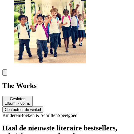
The Works
Gesloten
10a.m. - 8p.m.
Contacteer de winkel
Kinderen
Boeken & Schriften
Speelgoed
Haal de nieuwste literaire bestsellers,