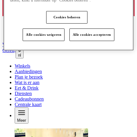
delen, klikt u hieronder op "Cookies beheren".
Cookies beheren
Alle cookies weigeren
Alle cookies accepteren
Word lid van de Club
Gered,
nl
Winkels
Aanbiedingen
Plan je bezoek
Wat is er aan
Eet & Drink
Diensten
Cadeaubonnen
Centrale kaart
Meer