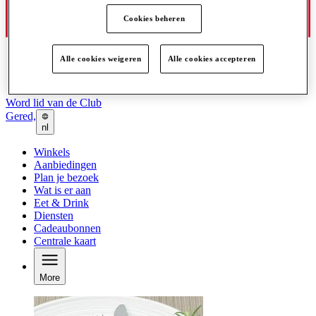
Cookies beheren
Alle cookies weigeren
Alle cookies accepteren
Word lid van de Club
Gered,
nl
Winkels
Aanbiedingen
Plan je bezoek
Wat is er aan
Eet & Drink
Diensten
Cadeaubonnen
Centrale kaart
More