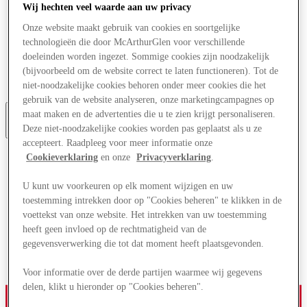
Wij hechten veel waarde aan uw privacy
Aanbiedingen
Plan je bezoek
Onze website maakt gebruik van cookies en soortgelijke
Wat is er aan
technologieën die door McArthurGlen voor verschillende
Eet & Drink
doeleinden worden ingezet. Sommige cookies zijn noodzakelijk
Diensten
(bijvoorbeeld om de website correct te laten functioneren). Tot de
Cadeaubonnen
Centrale kaart
niet-noodzakelijke cookies behoren onder meer cookies die het
gebruik van de website analyseren, onze marketingcampagnes op
maat maken en de advertenties die u te zien krijgt personaliseren.
Deze niet-noodzakelijke cookies worden pas geplaatst als u ze
More
accepteert. Raadpleeg voor meer informatie onze
Cookieverklaring
en onze
Privacyverklaring
.
U kunt uw voorkeuren op elk moment wijzigen en uw
toestemming intrekken door op "Cookies beheren" te klikken in de
voettekst van onze website. Het intrekken van uw toestemming
heeft geen invloed op de rechtmatigheid van de
gegevensverwerking die tot dat moment heeft plaatsgevonden.
Voor informatie over de derde partijen waarmee wij gegevens
delen, klikt u hieronder op "Cookies beheren".