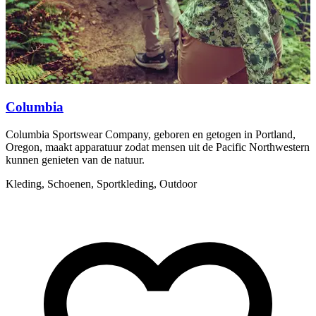
Columbia
Columbia Sportswear Company, geboren en getogen in Portland,
D
Oregon, maakt apparatuur zodat mensen uit de Pacific Northwestern
b
kunnen genieten van de natuur.
d
Kleding, Schoenen, Sportkleding, Outdoor
A
C