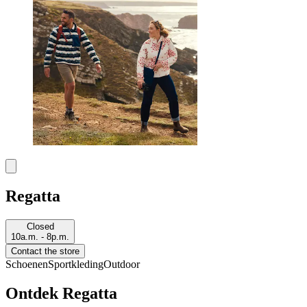
Regatta
Closed
10a.m. - 8p.m.
Contact the store
Schoenen
Sportkleding
Outdoor
Ontdek Regatta