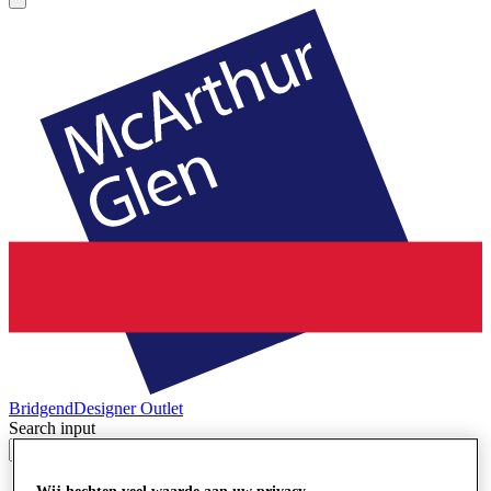
Bridgend
Designer Outlet
Search input
Winkels