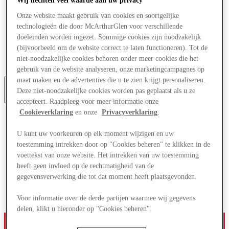
Wij hechten veel waarde aan uw privacy
Aanbiedingen
Onze website maakt gebruik van cookies en soortgelijke
Plan je bezoek
Wat is er aan
technologieën die door McArthurGlen voor verschillende
Eet & Drink
doeleinden worden ingezet. Sommige cookies zijn noodzakelijk
Diensten
(bijvoorbeeld om de website correct te laten functioneren). Tot de
Cadeaubonnen
niet-noodzakelijke cookies behoren onder meer cookies die het
Centrale kaart
gebruik van de website analyseren, onze marketingcampagnes op
maat maken en de advertenties die u te zien krijgt personaliseren.
Deze niet-noodzakelijke cookies worden pas geplaatst als u ze
More
accepteert. Raadpleeg voor meer informatie onze
Cookieverklaring
en onze
Privacyverklaring
.
U kunt uw voorkeuren op elk moment wijzigen en uw
toestemming intrekken door op "Cookies beheren" te klikken in de
voettekst van onze website. Het intrekken van uw toestemming
heeft geen invloed op de rechtmatigheid van de
gegevensverwerking die tot dat moment heeft plaatsgevonden.
Voor informatie over de derde partijen waarmee wij gegevens
delen, klikt u hieronder op "Cookies beheren".