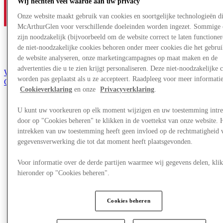
Wij hechten veel waarde aan uw privacy
Onze website maakt gebruik van cookies en soortgelijke technologieën d
McArthurGlen voor verschillende doeleinden worden ingezet. Sommige 
zijn noodzakelijk (bijvoorbeeld om de website correct te laten functioner
de niet-noodzakelijke cookies behoren onder meer cookies die het gebru
de website analyseren, onze marketingcampagnes op maat maken en de
advertenties die u te zien krijgt personaliseren. Deze niet-noodzakelijke 
Word lid van de Club
worden pas geplaatst als u ze accepteert. Raadpleeg voor meer informati
Gered,
Cookieverklaring
en onze
Privacyverklaring
.
nl
Winkels
U kunt uw voorkeuren op elk moment wijzigen en uw toestemming intr
Aanbiedingen
door op "Cookies beheren" te klikken in de voettekst van onze website. 
Plan je bezoek
intrekken van uw toestemming heeft geen invloed op de rechtmatigheid 
Wat is er aan
gegevensverwerking die tot dat moment heeft plaatsgevonden.
Eet & Drink
Diensten
Cadeaubonnen
Voor informatie over de derde partijen waarmee wij gegevens delen, klik
Centrale kaart
hieronder op "Cookies beheren".
Meer
Cookies beheren