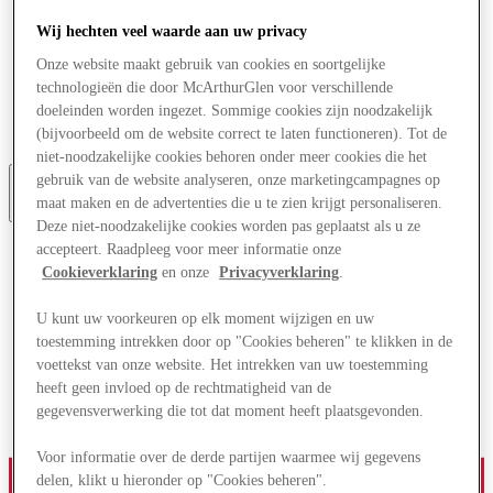
Aanbiedingen
Wij hechten veel waarde aan uw privacy
Plan je bezoek
Wat is er aan
Onze website maakt gebruik van cookies en soortgelijke
Eet & Drink
technologieën die door McArthurGlen voor verschillende
Diensten
doeleinden worden ingezet. Sommige cookies zijn noodzakelijk
Cadeaubonnen
(bijvoorbeeld om de website correct te laten functioneren). Tot de
Centrale kaart
niet-noodzakelijke cookies behoren onder meer cookies die het
gebruik van de website analyseren, onze marketingcampagnes op
maat maken en de advertenties die u te zien krijgt personaliseren.
Meer
Deze niet-noodzakelijke cookies worden pas geplaatst als u ze
accepteert. Raadpleeg voor meer informatie onze
Cookieverklaring
en onze
Privacyverklaring
.
U kunt uw voorkeuren op elk moment wijzigen en uw
toestemming intrekken door op "Cookies beheren" te klikken in de
voettekst van onze website. Het intrekken van uw toestemming
heeft geen invloed op de rechtmatigheid van de
gegevensverwerking die tot dat moment heeft plaatsgevonden.
Voor informatie over de derde partijen waarmee wij gegevens
delen, klikt u hieronder op "Cookies beheren".