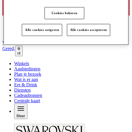
Cookies beheren
Alle cookies weigeren
Alle cookies accepteren
Word lid van de Club
Gered,
nl
Winkels
Aanbiedingen
Plan je bezoek
Wat is er aan
Eet & Drink
Diensten
Cadeaubonnen
Centrale kaart
Meer