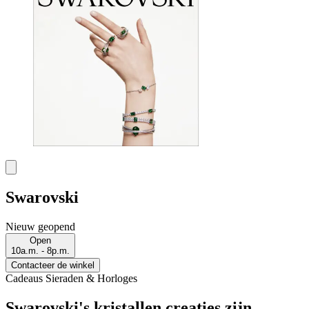
Swarovski
Nieuw geopend
Open
10a.m. - 8p.m.
Contacteer de winkel
Cadeaus
Sieraden & Horloges
Swarovski's kristallen creaties zijn